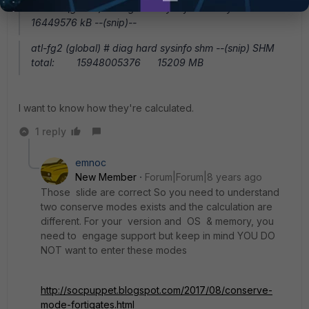
xxxxxx (global) # diag hard sysinfo memory MemTotal:
16449576 kB --(snip)--
atl-fg2 (global) # diag hard sysinfo shm --(snip) SHM
total: 15948005376 15209 MB
I want to know how they're calculated.
1 reply
emnoc
New Member
Forum|Forum|8 years ago
Those slide are correct So you need to understand
two conserve modes exists and the calculation are
different. For your version and OS & memory, you
need to engage support but keep in mind YOU DO
NOT want to enter these modes
http://socpuppet.blogspot.com/2017/08/conserve-
mode-fortigates.html