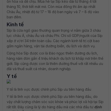
ôn hòa và dễ chịu. Mùa hè tại Síp kéo dài từ tháng 4 tới
tháng 10, thời tiết mát mẻ. Còn mùa đông thì ấm áp nhất
Châu Âu, nhiệt độ từ 17 – 18 độ ban ngày và 7 – 8 độ vào
ban đêm.
Kinh tế
Síp là cửa ngõ giao thương quan trọng vì nằm giữa 3 châu
lục: châu Á, châu Âu và châu Phi. Chỉ số GDP/người của Síp
xếp ở vị trí 34 trên toàn cầu. Các ngành kinh tế trị cột bao
gồm ngân hàng, vận tải đường biển, du lịch và dịch vụ.
Cộng hòa Síp được coi là Đảo ngọc thiên đường du lịch,
hàng năm đón gần 4 triệu khách du lịch từ khắp nơi trên thế
giới. Síp cũng được con là thiên đường thuế với rất nhiều ưu
đãi và thuế suất cá nhân, doanh nghiệp.
Y tế
Y tế là lĩnh vực được chính phủ Síp ưu tiên hàng đầu
Y tế là lĩnh vực được chính phủ Síp ưu tiên hàng đầu, do
vậy chất lượng chăm sóc sức khỏe và phúc lợi xã hội tại Síp
rất tốt. Đây cũng là lý do hàng đầu mà các nhà đầu tư
định