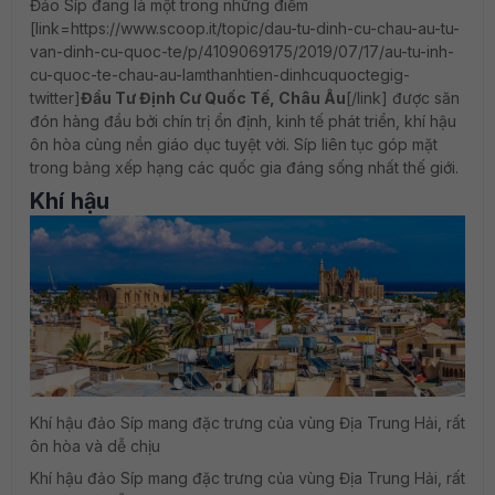
Đảo Síp đang là một trong những điểm
[link=https://www.scoop.it/topic/dau-tu-dinh-cu-chau-au-tu-
van-dinh-cu-quoc-te/p/4109069175/2019/07/17/au-tu-inh-
cu-quoc-te-chau-au-lamthanhtien-dinhcuquoctegig-
twitter]
Đầu Tư Định Cư Quốc Tế, Châu Âu
[/link] được săn
đón hàng đầu bởi chín trị ổn định, kinh tế phát triển, khí hậu
ôn hòa cùng nền giáo dục tuyệt vời. Síp liên tục góp mặt
trong bảng xếp hạng các quốc gia đáng sống nhất thế giới.
Khí hậu
Khí hậu đảo Síp mang đặc trưng của vùng Địa Trung Hải, rất
ôn hòa và dễ chịu
Khí hậu đảo Síp mang đặc trưng của vùng Địa Trung Hải, rất