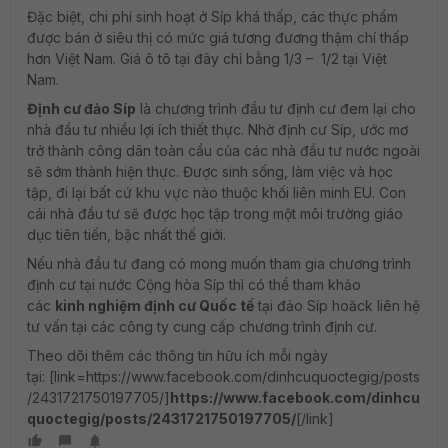
Đặc biệt, chi phí sinh hoạt ở Síp khá thấp, các thực phẩm
được bán ở siêu thị có mức giá tương đương thậm chí thấp
hơn Việt Nam. Giá ô tô tại đây chỉ bằng 1/3 – 1/2 tại Việt
Nam.
Định cư đảo Síp
là chương trình đầu tư định cư đem lại cho
nhà đầu tư nhiều lợi ích thiết thực. Nhờ định cư Síp, ước mơ
trở thành công dân toàn cầu của các nhà đầu tư nước ngoài
sẽ sớm thành hiện thực. Được sinh sống, làm việc và học
tập, đi lại bất cứ khu vực nào thuộc khối liên minh EU. Con
cái nhà đầu tư sẽ được học tập trong một môi trường giáo
dục tiên tiến, bậc nhất thế giới.
Nếu nhà đầu tư đang có mong muốn tham gia chương trình
định cư tại nước Cộng hòa Síp thì có thể tham khảo
các
kinh nghiệm định cư Quốc tế
tại đảo Síp hoăck liên hệ
tư vấn tại các công ty cung cấp chương trình định cư.
Theo dõi thêm các thông tin hữu ích mỗi ngày
tại: [link=https://www.facebook.com/dinhcuquoctegig/posts
/2431721750197705/]
https://www.facebook.com/dinhcu
quoctegig/posts/2431721750197705/
[/link]