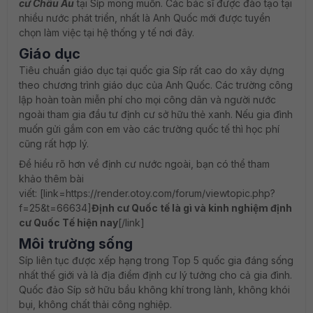
cư Châu Âu
tại Síp mong muốn. Các bác sĩ được đào tạo tại
nhiều nước phát triển, nhất là Anh Quốc mới được tuyển
chọn làm việc tại hệ thống y tế nơi đây.
Giáo dục
Tiêu chuẩn giáo dục tại quốc gia Síp rất cao do xây dựng
theo chương trình giáo dục của Anh Quốc. Các trường công
lập hoàn toàn miễn phí cho mọi công dân và người nước
ngoài tham gia đầu tư định cư sở hữu thẻ xanh. Nếu gia đình
muốn gửi gắm con em vào các trường quốc tế thì học phí
cũng rất hợp lý.
Để hiểu rõ hơn về định cư nước ngoài, bạn có thể tham
khảo thêm bài
viết: [link=https://render.otoy.com/forum/viewtopic.php?
f=25&t=66634]
Định cư Quốc tế là gì và kinh nghiệm định
cư Quốc Tế hiện nay
[/link]
Môi trường sống
Síp liên tục được xếp hạng trong Top 5 quốc gia đáng sống
nhất thế giới và là địa điểm định cư lý tưởng cho cả gia đình.
Quốc đảo Síp sở hữu bầu không khí trong lành, không khói
bụi, không chất thải công nghiệp.