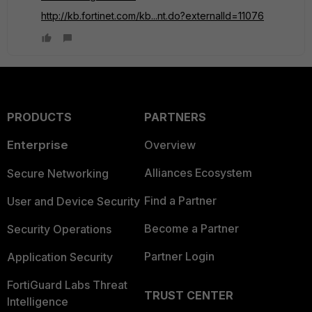
http://kb.fortinet.com/kb...nt.do?externalId=11076
PRODUCTS
PARTNERS
Enterprise
Overview
Alliances Ecosystem
Secure Networking
Find a Partner
User and Device Security
Become a Partner
Security Operations
Partner Login
Application Security
FortiGuard Labs Threat
TRUST CENTER
Intelligence