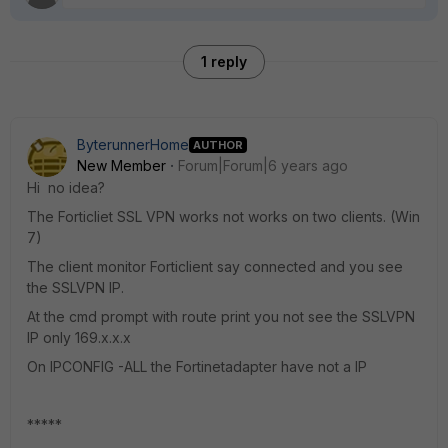
1 reply
ByterunnerHome
AUTHOR
New Member
Forum|Forum|6 years ago
Hi no idea?
The Forticliet SSL VPN works not works on two clients. (Win
7)
The client monitor Forticlient say connected and you see
the SSLVPN IP.
At the cmd prompt with route print you not see the SSLVPN
IP only 169.x.x.x
On IPCONFIG -ALL the Fortinetadapter have not a IP
*****