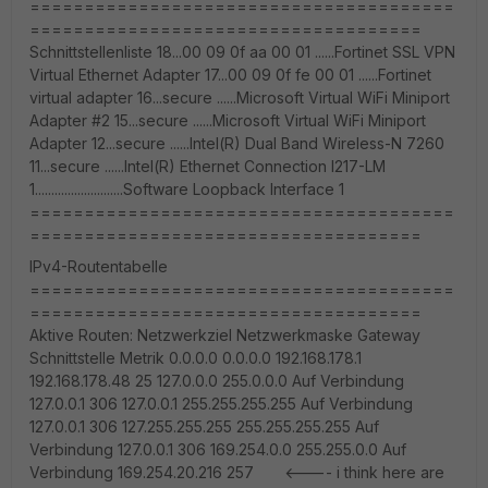
=======================================
====================================
Schnittstellenliste 18...00 09 0f aa 00 01 ......Fortinet SSL VPN
Virtual Ethernet Adapter 17...00 09 0f fe 00 01 ......Fortinet
virtual adapter 16...secure ......Microsoft Virtual WiFi Miniport
Adapter #2 15...secure ......Microsoft Virtual WiFi Miniport
Adapter 12...secure ......Intel(R) Dual Band Wireless-N 7260
11...secure ......Intel(R) Ethernet Connection I217-LM
1...........................Software Loopback Interface 1
=======================================
====================================
IPv4-Routentabelle
=======================================
====================================
Aktive Routen: Netzwerkziel Netzwerkmaske Gateway
Schnittstelle Metrik 0.0.0.0 0.0.0.0 192.168.178.1
192.168.178.48 25 127.0.0.0 255.0.0.0 Auf Verbindung
127.0.0.1 306 127.0.0.1 255.255.255.255 Auf Verbindung
127.0.0.1 306 127.255.255.255 255.255.255.255 Auf
Verbindung 127.0.0.1 306 169.254.0.0 255.255.0.0 Auf
Verbindung 169.254.20.216 257 <---- i think here are