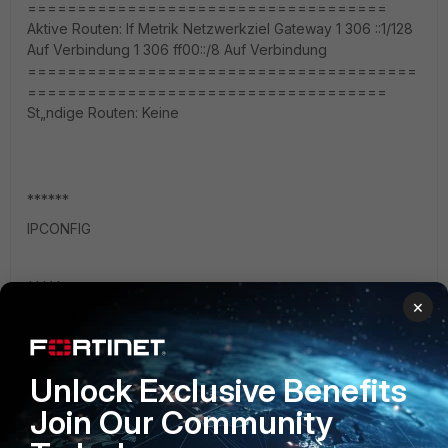
====================================
Aktive Routen: If Metrik Netzwerkziel Gateway 1 306 ::1/128
Auf Verbindung 1 306 ff00::/8 Auf Verbindung
=======================================
====================================
St„ndige Routen: Keine
******
IPCONFIG
*****
×
Windows-IP-Konfiguration
Hostname . . . . . . . . . . . . : Wsecure Prim„res DNS-Suffix . . . . .
. . : secure Knotentyp . . . . . . . . . . . . : Peer-Peer IP-Routing
Unlock Exclusive Benefits
aktiviert . . . . . . : Nein WINS-Proxy aktiviert . . . . . . : Nein
DNS-Suffixsuchliste . . . . . . . : secureng.com
Join Our Community
Ethernet-Adapter LAN-Verbindung 2: