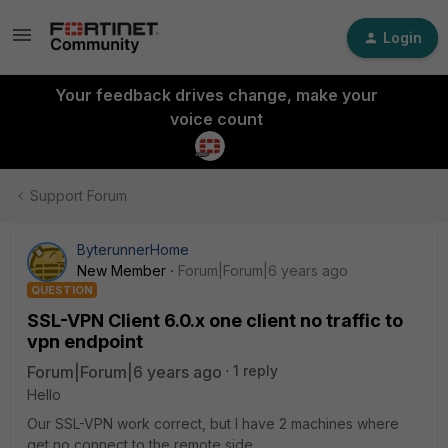
Login
Your feedback drives change, make your
voice count
Support Forum
ByterunnerHome
New Member
Forum|Forum|6 years ago
QUESTION
SSL-VPN Client 6.0.x one client no traffic to
vpn endpoint
Forum|Forum|6 years ago
1 reply
Hello
Our SSL-VPN work correct, but I have 2 machines where
get no connect to the remote side.