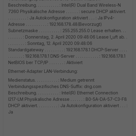
Beschreibung. . . . . . . . . . . : Intel(R) Dual Band Wireless-N
7260 Physikalische Adresse . . . . . . : secure DHCP aktiviert.
. . . . . . . . . : Ja Autokonfiguration aktiviert . . . : Ja IPv4-
Adresse . . . . . . . . . . : 192.168.178.48(Bevorzugt)
Subnetzmaske . . . . . . . . . . : 255.255.255.0 Lease erhalten. . .
. . . . . . . : Donnerstag, 2. April 2020 09:48:06 Lease l„uft ab. .
. . . . . . . . : Sonntag, 12. April 2020 09:48:06
Standardgateway . . . . . . . . . : 192.168.178.1 DHCP-Server . . . .
. . . . . . . : 192.168.178.1 DNS-Server . . . . . . . . . . . : 192.168.178.1
NetBIOS ber TCP/IP . . . . . . . : Aktiviert
Ethernet-Adapter LAN-Verbindung:
Medienstatus. . . . . . . . . . . : Medium getrennt
Verbindungsspezifisches DNS-Suffix: dng.com
Beschreibung. . . . . . . . . . . : Intel(R) Ethernet Connection
I217-LM Physikalische Adresse . . . . . . : B0-5A-DA-57-C3-F8
DHCP aktiviert. . . . . . . . . . : Ja Autokonfiguration aktiviert . . . :
Ja