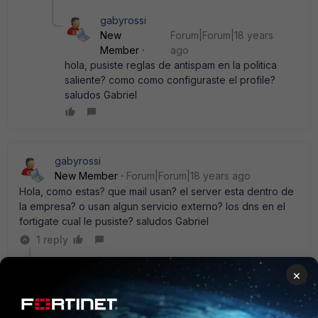
gabyrossi
New
Forum|Forum|18 years
Member
ago
hola, pusiste reglas de antispam en la politica
saliente? como como configuraste el profile?
saludos Gabriel
gabyrossi
New Member
Forum|Forum|18 years ago
Hola, como estas? que mail usan? el server esta dentro de
la empresa? o usan algun servicio externo? los dns en el
fortigate cual le pusiste? saludos Gabriel
1 reply
Anonymous_User
AUTHOR
×
A
Contributor III
Forum|Forum|18 years ago
Hola gabyrossi , te comento que usuamos un servicio
de hosting externo y puse los dns locales en el