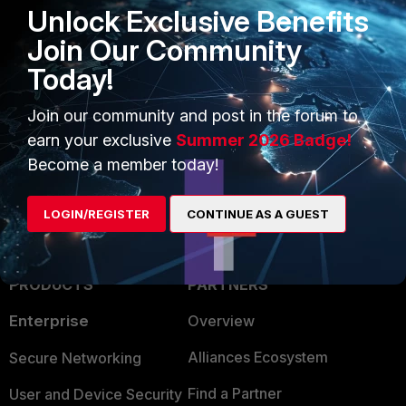
Unlock Exclusive Benefits
fortinet. saludos
Join Our Community
Today!
roberto_hurtado_sanc
Join our community and post in the forum to
New Member
Forum|Forum|17 years ago
earn your exclusive
Summer 2026 Badge!
ya revisastes el proteccion profile en la politica que
creastes
Become a member today!
LOGIN/REGISTER
CONTINUE AS A GUEST
PRODUCTS
PARTNERS
Enterprise
Overview
Alliances Ecosystem
Secure Networking
Find a Partner
User and Device Security