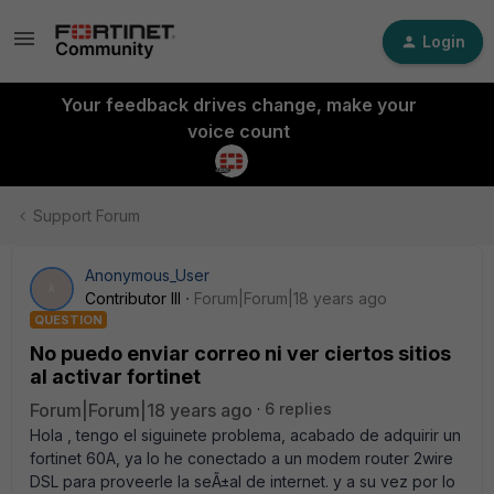
Login
Your feedback drives change, make your
voice count
Support Forum
Anonymous_User
A
Contributor III
Forum|Forum|18 years ago
QUESTION
No puedo enviar correo ni ver ciertos sitios
al activar fortinet
Forum|Forum|18 years ago
6 replies
Hola , tengo el siguinete problema, acabado de adquirir un
fortinet 60A, ya lo he conectado a un modem router 2wire
DSL para proveerle la seÃ±al de internet. y a su vez por lo