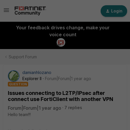
Login
Your feedback drives change, make your
voice count
Support Forum
damianhlozano
Explorer II
Forum|Forum|1 year ago
QUESTION
Issues connecting to L2TP/IPsec after
connect use FortiClient with another VPN
Forum|Forum|1 year ago
7 replies
Hello team!!!