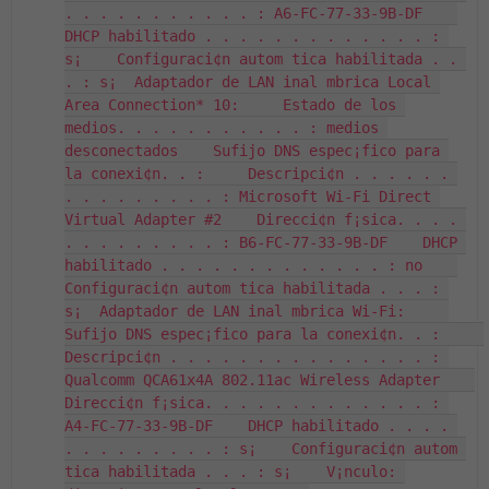
. . . . . . . . . . . : A6-FC-77-33-9B-DF    
DHCP habilitado . . . . . . . . . . . . . : 
s¡    Configuraci¢n autom tica habilitada . . 
. : s¡  Adaptador de LAN inal mbrica Local 
Area Connection* 10:     Estado de los 
medios. . . . . . . . . . . : medios 
desconectados    Sufijo DNS espec¡fico para 
la conexi¢n. . :     Descripci¢n . . . . . . 
. . . . . . . . . : Microsoft Wi-Fi Direct 
Virtual Adapter #2    Direcci¢n f¡sica. . . . 
. . . . . . . . . : B6-FC-77-33-9B-DF    DHCP 
habilitado . . . . . . . . . . . . . : no    
Configuraci¢n autom tica habilitada . . . : 
s¡  Adaptador de LAN inal mbrica Wi-Fi:     
Sufijo DNS espec¡fico para la conexi¢n. . :     
Descripci¢n . . . . . . . . . . . . . . . : 
Qualcomm QCA61x4A 802.11ac Wireless Adapter    
Direcci¢n f¡sica. . . . . . . . . . . . . : 
A4-FC-77-33-9B-DF    DHCP habilitado . . . . 
. . . . . . . . . : s¡    Configuraci¢n autom 
tica habilitada . . . : s¡    V¡nculo: 