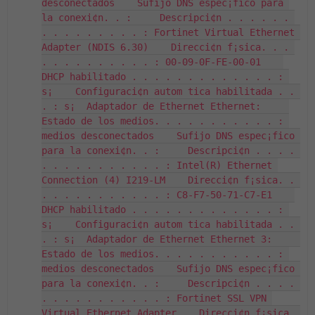
desconectados    Sufijo DNS espec¡fico para 
la conexi¢n. . :     Descripci¢n . . . . . . 
. . . . . . . . . : Fortinet Virtual Ethernet 
Adapter (NDIS 6.30)    Direcci¢n f¡sica. . . 
. . . . . . . . . . : 00-09-0F-FE-00-01    
DHCP habilitado . . . . . . . . . . . . . : 
s¡    Configuraci¢n autom tica habilitada . . 
. : s¡  Adaptador de Ethernet Ethernet:     
Estado de los medios. . . . . . . . . . . : 
medios desconectados    Sufijo DNS espec¡fico 
para la conexi¢n. . :     Descripci¢n . . . . 
. . . . . . . . . . . : Intel(R) Ethernet 
Connection (4) I219-LM    Direcci¢n f¡sica. . 
. . . . . . . . . . . : C8-F7-50-71-C7-E1    
DHCP habilitado . . . . . . . . . . . . . : 
s¡    Configuraci¢n autom tica habilitada . . 
. : s¡  Adaptador de Ethernet Ethernet 3:     
Estado de los medios. . . . . . . . . . . : 
medios desconectados    Sufijo DNS espec¡fico 
para la conexi¢n. . :     Descripci¢n . . . . 
. . . . . . . . . . . : Fortinet SSL VPN 
Virtual Ethernet Adapter    Direcci¢n f¡sica. 