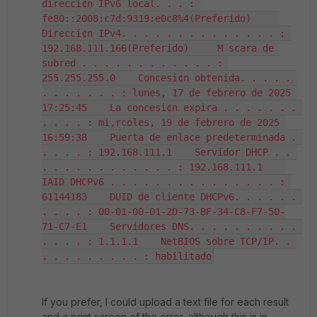
direcci¢n IPv6 local. . . : 
fe80::2008:c7d:9319:e0c8%4(Preferido)     
Direcci¢n IPv4. . . . . . . . . . . . . . : 
192.168.111.166(Preferido)     M scara de 
subred . . . . . . . . . . . . : 
255.255.255.0    Concesi¢n obtenida. . . . . 
. . . . . . . : lunes, 17 de febrero de 2025 
17:25:45    La concesi¢n expira . . . . . . . 
. . . . : mi‚rcoles, 19 de febrero de 2025 
16:59:38    Puerta de enlace predeterminada . 
. . . . : 192.168.111.1    Servidor DHCP . . 
. . . . . . . . . . . . : 192.168.111.1    
IAID DHCPv6 . . . . . . . . . . . . . . . : 
61144183    DUID de cliente DHCPv6. . . . . . 
. . . . : 00-01-00-01-2D-73-BF-34-C8-F7-50-
71-C7-E1    Servidores DNS. . . . . . . . . . 
. . . . : 1.1.1.1    NetBIOS sobre TCP/IP. . 
. . . . . . . . . : habilitado
If you prefer, I could upload a text file for each result
and a print screen of the error, although this is in