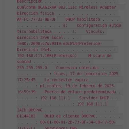
Descripci¢n . . . . . . . . . . . . . . . : 
Qualcomm QCA61x4A 802.11ac Wireless Adapter    
Direcci¢n f¡sica. . . . . . . . . . . . . : 
A4-FC-77-33-9B-DF    DHCP habilitado . . . . 
. . . . . . . . . : s¡    Configuraci¢n autom 
tica habilitada . . . : s¡    V¡nculo: 
direcci¢n IPv6 local. . . : 
fe80::2008:c7d:9319:e0c8%4(Preferido)     
Direcci¢n IPv4. . . . . . . . . . . . . . : 
192.168.111.166(Preferido)     M scara de 
subred . . . . . . . . . . . . : 
255.255.255.0    Concesi¢n obtenida. . . . . 
. . . . . . . : lunes, 17 de febrero de 2025 
17:25:45    La concesi¢n expira . . . . . . . 
. . . . : mi‚rcoles, 19 de febrero de 2025 
16:59:39    Puerta de enlace predeterminada . 
. . . . : 192.168.111.1    Servidor DHCP . . 
. . . . . . . . . . . . : 192.168.111.1    
IAID DHCPv6 . . . . . . . . . . . . . . . : 
61144183    DUID de cliente DHCPv6. . . . . . 
. . . . : 00-01-00-01-2D-73-BF-34-C8-F7-50-
71-C7-E1    Servidores DNS. . . . . . . . . . 