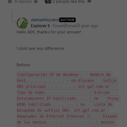
6 replies
2 people like this
damianhlozano
AUTHOR
Explorer II
Forum|Forum|1 year ago
Hello AEK, thanks for your answer!
I dont see any difference:
Before:
Configuraci¢n IP de Windows     Nombre de 
host. . . . . . . . . : nb-dlozano    Sufijo 
DNS principal  . . . . . : int.gpf.com.ar    
Tipo de nodo. . . . . . . . . . : h¡brido    
Enrutamiento IP habilitado. . . : no    Proxy 
WINS habilitado . . . . . : no    Lista de 
b£squeda de sufijos DNS: int.gpf.com.ar  
Adaptador de Ethernet Ethernet 2:     Estado 
de los medios. . . . . . . . . . . : medios 