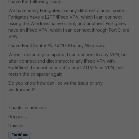
I have the following issue:
We have many Fortigates in many different places, some
Fortigates have a L2TP/IPsec VPN, which I can connect
ussing the Windows native client, and anothers Fortigates
have an IPsec VPN, which I can connect through FortiClient
VPN.
I have FortiClient VPN
7.4.1.1736 in my Windows.
When I restart my computer, I can connect to any VPN, but
after connect and disconnect to any IPsec VPN with
FortiClient, I cannot connect to any L2TP/IPsec VPN, until I
restart the computer again.
Do you know how can I solve the issue or any
workaround?
Thanks in advance.
Regards,
Damián
FortiGate