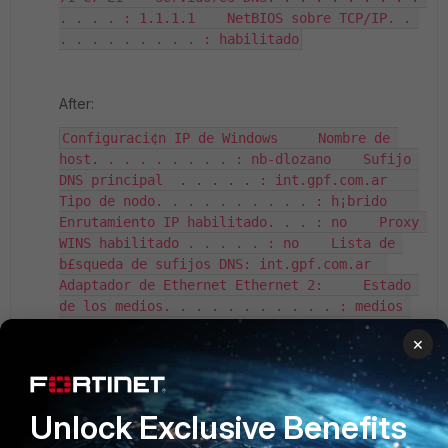
. . . . : 1.1.1.1    NetBIOS sobre TCP/IP. . 
. . . . . . . . . : habilitado
After:
Configuraci¢n IP de Windows     Nombre de 
host. . . . . . . . . : nb-dlozano    Sufijo 
DNS principal  . . . . . : int.gpf.com.ar    
Tipo de nodo. . . . . . . . . . : h¡brido    
Enrutamiento IP habilitado. . . : no    Proxy 
WINS habilitado . . . . . : no    Lista de 
b£squeda de sufijos DNS: int.gpf.com.ar  
Adaptador de Ethernet Ethernet 2:     Estado 
de los medios. . . . . . . . . . . : medios 
desconectados    Sufijo DNS espec¡fico para 
×
la conexi¢n. . :     Descripci¢n . . . . . . 
. . . . . . . . . : Fortinet Virtual Ethernet 
Adapter (NDIS 6.30)    Direcci¢n f¡sica. . . 
. . . . . . . . . . : 00-09-0F-FE-00-01    
Unlock Exclusive Benefits
DHCP habilitado . . . . . . . . . . . . . : 