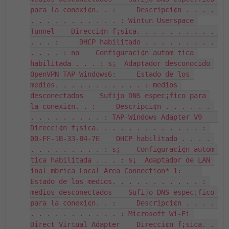
para la conexi¢n. . :     Descripci¢n . . . . 
. . . . . . . . . . . : Wintun Userspace 
Tunnel    Direcci¢n f¡sica. . . . . . . . . . 
. . . :     DHCP habilitado . . . . . . . . . 
. . . . : no    Configuraci¢n autom tica 
habilitada . . . : s¡  Adaptador desconocido 
OpenVPN TAP-Windows6:     Estado de los 
medios. . . . . . . . . . . : medios 
desconectados    Sufijo DNS espec¡fico para 
la conexi¢n. . :     Descripci¢n . . . . . . 
. . . . . . . . . : TAP-Windows Adapter V9    
Direcci¢n f¡sica. . . . . . . . . . . . . : 
00-FF-1B-33-B4-7E    DHCP habilitado . . . . 
. . . . . . . . . : s¡    Configuraci¢n autom 
tica habilitada . . . : s¡  Adaptador de LAN 
inal mbrica Local Area Connection* 1:     
Estado de los medios. . . . . . . . . . . : 
medios desconectados    Sufijo DNS espec¡fico 
para la conexi¢n. . :     Descripci¢n . . . . 
. . . . . . . . . . . : Microsoft Wi-Fi 
Direct Virtual Adapter    Direcci¢n f¡sica. . 