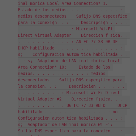
inal mbrica Local Area Connection* 1:     
Estado de los medios. . . . . . . . . . . : 
medios desconectados    Sufijo DNS espec¡fico 
para la conexi¢n. . :     Descripci¢n . . . . 
. . . . . . . . . . . : Microsoft Wi-Fi 
Direct Virtual Adapter    Direcci¢n f¡sica. . 
. . . . . . . . . . . : A6-FC-77-33-9B-DF    
DHCP habilitado . . . . . . . . . . . . . : 
s¡    Configuraci¢n autom tica habilitada . . 
. : s¡  Adaptador de LAN inal mbrica Local 
Area Connection* 10:     Estado de los 
medios. . . . . . . . . . . : medios 
desconectados    Sufijo DNS espec¡fico para 
la conexi¢n. . :     Descripci¢n . . . . . . 
. . . . . . . . . : Microsoft Wi-Fi Direct 
Virtual Adapter #2    Direcci¢n f¡sica. . . . 
. . . . . . . . . : B6-FC-77-33-9B-DF    DHCP 
habilitado . . . . . . . . . . . . . : no    
Configuraci¢n autom tica habilitada . . . : 
s¡  Adaptador de LAN inal mbrica Wi-Fi:     
Sufijo DNS espec¡fico para la conexi¢n. . :     