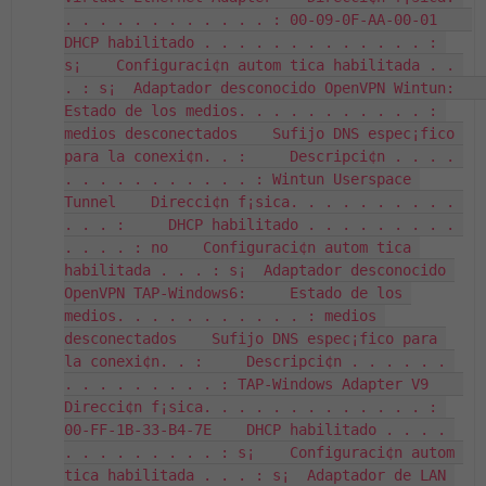
. . . . . . . . . . . . : 00-09-0F-AA-00-01    
DHCP habilitado . . . . . . . . . . . . . : 
s¡    Configuraci¢n autom tica habilitada . . 
. : s¡  Adaptador desconocido OpenVPN Wintun:     
Estado de los medios. . . . . . . . . . . : 
medios desconectados    Sufijo DNS espec¡fico 
para la conexi¢n. . :     Descripci¢n . . . . 
. . . . . . . . . . . : Wintun Userspace 
Tunnel    Direcci¢n f¡sica. . . . . . . . . . 
. . . :     DHCP habilitado . . . . . . . . . 
. . . . : no    Configuraci¢n autom tica 
habilitada . . . : s¡  Adaptador desconocido 
OpenVPN TAP-Windows6:     Estado de los 
medios. . . . . . . . . . . : medios 
desconectados    Sufijo DNS espec¡fico para 
la conexi¢n. . :     Descripci¢n . . . . . . 
. . . . . . . . . : TAP-Windows Adapter V9    
Direcci¢n f¡sica. . . . . . . . . . . . . : 
00-FF-1B-33-B4-7E    DHCP habilitado . . . . 
. . . . . . . . . : s¡    Configuraci¢n autom 
tica habilitada . . . : s¡  Adaptador de LAN 