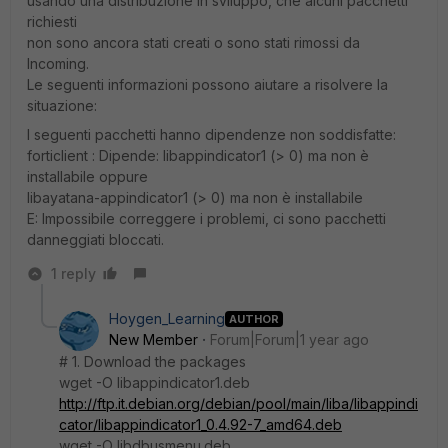
usando una distribuzione in sviluppo, che alcuni pacchetti
richiesti
non sono ancora stati creati o sono stati rimossi da
Incoming.
Le seguenti informazioni possono aiutare a risolvere la
situazione:
I seguenti pacchetti hanno dipendenze non soddisfatte:
forticlient : Dipende: libappindicator1 (> 0) ma non è
installabile oppure
libayatana-appindicator1 (> 0) ma non è installabile
E: Impossibile correggere i problemi, ci sono pacchetti
danneggiati bloccati.
1 reply
Hoygen_Learning
AUTHOR
New Member
Forum|Forum|1 year ago
# 1. Download the packages
wget -O libappindicator1.deb
http://ftp.it.debian.org/debian/pool/main/liba/libappindi
cator/libappindicator1_0.4.92-7_amd64.deb
wget -O libdbusmenu.deb