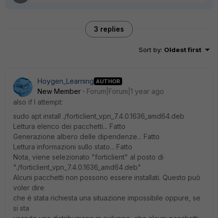
3 replies
Sort by
:
Oldest first
Hoygen_Learning
AUTHOR
New Member
Forum|Forum|1 year ago
also if I attempt:
sudo apt install ./forticlient_vpn_7.4.0.1636_amd64.deb
Lettura elenco dei pacchetti... Fatto
Generazione albero delle dipendenze... Fatto
Lettura informazioni sullo stato... Fatto
Nota, viene selezionato "forticlient" al posto di
"./forticlient_vpn_7.4.0.1636_amd64.deb"
Alcuni pacchetti non possono essere installati. Questo può
voler dire
che è stata richiesta una situazione impossibile oppure, se
si sta