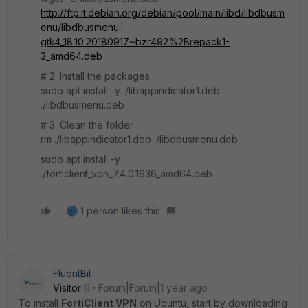
http://ftp.it.debian.org/debian/pool/main/libd/libdbusm
enu/libdbusmenu-
gtk4_18.10.20180917~bzr492%2Brepack1-
3_amd64.deb
# 2. Install the packages
sudo apt install -y ./libappindicator1.deb
./libdbusmenu.deb
# 3. Clean the folder
rm ./libappindicator1.deb ./libdbusmenu.deb
sudo apt install -y
./forticlient_vpn_7.4.0.1636_amd64.deb
1 person likes this
FluentBit
Visitor III
Forum|Forum|1 year ago
To install
FortiClient VPN
on Ubuntu, start by downloading