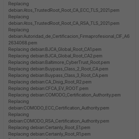
Replacing
debian:Atos_TrustedRoot_Root_CA_ECC_TLS_2021.pem
Replacing
debian:Atos_TrustedRoot_Root_CA_RSA_TLS_2021.pem
Replacing
debian:Autoridad_de_Certificacion_Firmaprofesional_CIF_A6
2634068.pem
Replacing debian:BJCA_Global_Root_CA1.pem
Replacing debian:BJCA_Global_Root_CA2.pem
Replacing debian:Baltimore_CyberTrust_Root.pem
Replacing debian:Buypass_Class_2_Root_CA.pem
Replacing debian:Buypass_Class_3_Root_CA.pem
Replacing debian:CA_Disig_Root_R2.pem
Replacing debian:CFCA_EV_ROOT.pem
Replacing debian:COMODO_Certification_Authority.pem
Replacing
debian:COMODO_ECC_Certification_Authority.pem
Replacing
debian:COMODO_RSA_Certification_Authority.pem
Replacing debian:Certainly_Root_E1.pem
Replacing debian:Certainly_Root_R1.pem