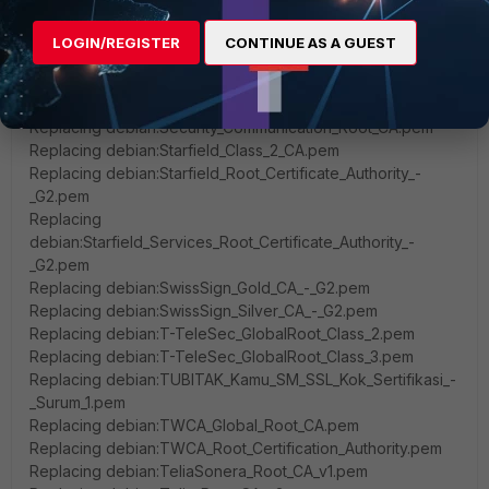
Replacing debian:Secure_Global_CA.pem
Replacing
LOGIN/REGISTER
CONTINUE AS A GUEST
debian:Security_Communication_ECC_RootCA1.pem
Replacing debian:Security_Communication_RootCA2.pem
Replacing debian:Security_Communication_RootCA3.pem
Replacing debian:Security_Communication_Root_CA.pem
Replacing debian:Starfield_Class_2_CA.pem
Replacing debian:Starfield_Root_Certificate_Authority_-
_G2.pem
Replacing
debian:Starfield_Services_Root_Certificate_Authority_-
_G2.pem
Replacing debian:SwissSign_Gold_CA_-_G2.pem
Replacing debian:SwissSign_Silver_CA_-_G2.pem
Replacing debian:T-TeleSec_GlobalRoot_Class_2.pem
Replacing debian:T-TeleSec_GlobalRoot_Class_3.pem
Replacing debian:TUBITAK_Kamu_SM_SSL_Kok_Sertifikasi_-
_Surum_1.pem
Replacing debian:TWCA_Global_Root_CA.pem
Replacing debian:TWCA_Root_Certification_Authority.pem
Replacing debian:TeliaSonera_Root_CA_v1.pem