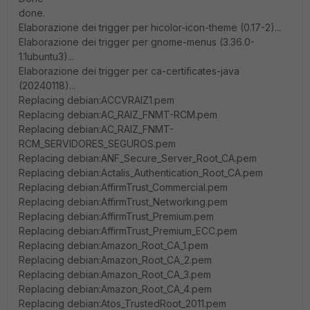
done.
Elaborazione dei trigger per hicolor-icon-theme (0.17-2)...
Elaborazione dei trigger per gnome-menus (3.36.0-
1.1ubuntu3)...
Elaborazione dei trigger per ca-certificates-java
(20240118)...
Replacing debian:ACCVRAIZ1.pem
Replacing debian:AC_RAIZ_FNMT-RCM.pem
Replacing debian:AC_RAIZ_FNMT-
RCM_SERVIDORES_SEGUROS.pem
Replacing debian:ANF_Secure_Server_Root_CA.pem
Replacing debian:Actalis_Authentication_Root_CA.pem
Replacing debian:AffirmTrust_Commercial.pem
Replacing debian:AffirmTrust_Networking.pem
Replacing debian:AffirmTrust_Premium.pem
Replacing debian:AffirmTrust_Premium_ECC.pem
Replacing debian:Amazon_Root_CA_1.pem
Replacing debian:Amazon_Root_CA_2.pem
Replacing debian:Amazon_Root_CA_3.pem
Replacing debian:Amazon_Root_CA_4.pem
Replacing debian:Atos_TrustedRoot_2011.pem