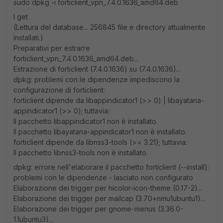
sudo dpkg -i forticlient_vpn_7.4.0.1636_amd64.deb
I get
(Lettura del database... 256845 file e directory attualmente
installati.)
Preparativi per estrarre
forticlient_vpn_7.4.0.1636_amd64.deb...
Estrazione di forticlient (7.4.0.1636) su (7.4.0.1636)...
dpkg: problemi con le dipendenze impediscono la
configurazione di forticlient:
forticlient dipende da libappindicator1 (>> 0) | libayatana-
appindicator1 (>> 0); tuttavia:
Il pacchetto libappindicator1 non è installato.
Il pacchetto libayatana-appindicator1 non è installato.
forticlient dipende da libnss3-tools (>= 3.21); tuttavia:
Il pacchetto libnss3-tools non è installato.
dpkg: errore nell'elaborare il pacchetto forticlient (--install):
problemi con le dipendenze - lasciato non configurato
Elaborazione dei trigger per hicolor-icon-theme (0.17-2)...
Elaborazione dei trigger per mailcap (3.70+nmu1ubuntu1)...
Elaborazione dei trigger per gnome-menus (3.36.0-
1.1ubuntu3)...