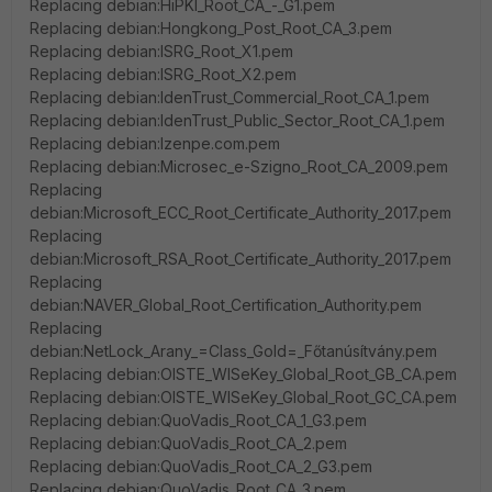
Replacing debian:HiPKI_Root_CA_-_G1.pem
Replacing debian:Hongkong_Post_Root_CA_3.pem
Replacing debian:ISRG_Root_X1.pem
Replacing debian:ISRG_Root_X2.pem
Replacing debian:IdenTrust_Commercial_Root_CA_1.pem
Replacing debian:IdenTrust_Public_Sector_Root_CA_1.pem
Replacing debian:Izenpe.com.pem
Replacing debian:Microsec_e-Szigno_Root_CA_2009.pem
Replacing
debian:Microsoft_ECC_Root_Certificate_Authority_2017.pem
Replacing
debian:Microsoft_RSA_Root_Certificate_Authority_2017.pem
Replacing
debian:NAVER_Global_Root_Certification_Authority.pem
Replacing
debian:NetLock_Arany_=Class_Gold=_Főtanúsítvány.pem
Replacing debian:OISTE_WISeKey_Global_Root_GB_CA.pem
Replacing debian:OISTE_WISeKey_Global_Root_GC_CA.pem
Replacing debian:QuoVadis_Root_CA_1_G3.pem
Replacing debian:QuoVadis_Root_CA_2.pem
Replacing debian:QuoVadis_Root_CA_2_G3.pem
Replacing debian:QuoVadis_Root_CA_3.pem