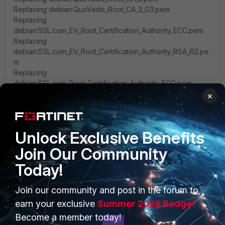
Replacing debian:QuoVadis_Root_CA_3_G3.pem
Replacing
debian:SSL.com_EV_Root_Certification_Authority_ECC.pem
Replacing
debian:SSL.com_EV_Root_Certification_Authority_RSA_R2.pe
m
Replacing
debian:SSL.com_Root_Certification_Authority_ECC.pem
Replacing
×
debian:SSL.com_Root_Certification_Authority_RSA.pem
Replacing debian:SSL.com_TLS_ECC_Root_CA_2022.pem
Replacing debian:SSL.com_TLS_RSA_Root_CA_2022.pem
Unlock Exclusive Benefits
Replacing debian:SZAFIR_ROOT_CA2.pem
Replacing
Join Our Community
debian:Sectigo_Public_Server_Authentication_Root_E46.pe
Today!
m
Replacing
debian:Sectigo_Public_Server_Authentication_Root_R46.pe
Join our community and post in the forum to
m
earn your exclusive
Summer 2026 Badge!
Replacing debian:SecureSign_RootCA11.pem
Become a member today!
Replacing debian:SecureTrust_CA.pem