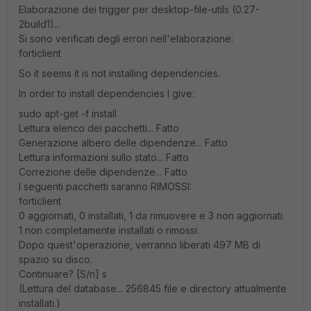
Elaborazione dei trigger per desktop-file-utils (0.27-
2build1)...
Si sono verificati degli errori nell'elaborazione:
forticlient
So it seems it is not installing dependencies.
In order to install dependencies I give:
sudo apt-get -f install
Lettura elenco dei pacchetti... Fatto
Generazione albero delle dipendenze... Fatto
Lettura informazioni sullo stato... Fatto
Correzione delle dipendenze... Fatto
I seguenti pacchetti saranno RIMOSSI:
forticlient
0 aggiornati, 0 installati, 1 da rimuovere e 3 non aggiornati.
1 non completamente installati o rimossi.
Dopo quest'operazione, verranno liberati 497 MB di
spazio su disco.
Continuare? [S/n] s
(Lettura del database... 256845 file e directory attualmente
installati.)