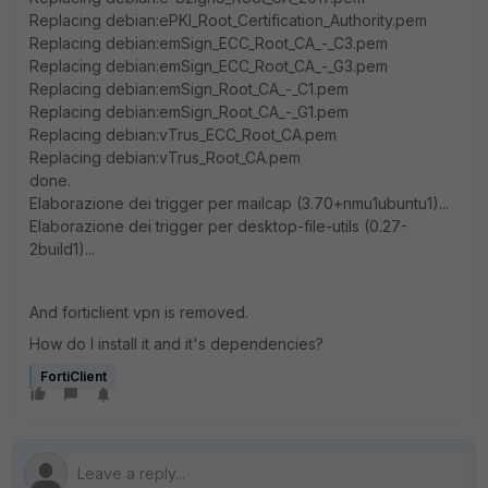
Replacing debian:ePKI_Root_Certification_Authority.pem
Replacing debian:emSign_ECC_Root_CA_-_C3.pem
Replacing debian:emSign_ECC_Root_CA_-_G3.pem
Replacing debian:emSign_Root_CA_-_C1.pem
Replacing debian:emSign_Root_CA_-_G1.pem
Replacing debian:vTrus_ECC_Root_CA.pem
Replacing debian:vTrus_Root_CA.pem
done.
Elaborazione dei trigger per mailcap (3.70+nmu1ubuntu1)...
Elaborazione dei trigger per desktop-file-utils (0.27-
2build1)...
And forticlient vpn is removed.
How do I install it and it's dependencies?
FortiClient