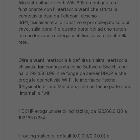
Allo stato attuale il Forti WiFi 60E è configurato e
funzionante con l'interfaccia
wan1
che sfrutta la
connettività data da Telecom, diciamo
ISP1,
fisicamente al dispositivo è poi collegato solo un
cavo, sulla porta 4 e questo porta poi ad uno switch
da cui derivano i collegamenti fisici ai vari client della
rete.
Oltre a
wan1
interfaccia è definita un'altra interfaccia
chiamata
lan
configurata come Software Switch, che
ha ip 192.168.0.99, che funge da server DHCP e che
eroga la connettività WI-FI, le interfacce fisiche
(Physical Interface Members) che ne fanno parte sono
'internal' e 'wifi'.
Il DCHP eroga un set di indirizzi ip, da 192.168.0.130 a
192.168.0.254.
Il routing statico di default (0.0.0.0/0.0.0.0) è