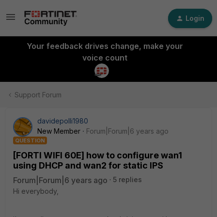
Login
Your feedback drives change, make your
voice count
Support Forum
davidepolli1980
New Member
Forum|Forum|6 years ago
QUESTION
[FORTI WIFI 60E] how to configure wan1
using DHCP and wan2 for static IPS
Forum|Forum|6 years ago
5 replies
Hi everybody,