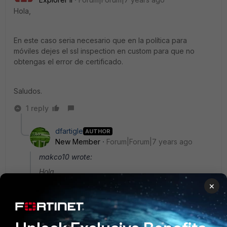
Hola,
En este caso seria necesario que en la política para
móviles dejes el ssl inspection en custom para que no
obtengas el error de certificado.
Saludos.
1 reply
dfartigle
AUTHOR
New Member
Forum|Forum|7 years ago
makco10 wrote:
Hola,
×
En este caso seria necesario que en la política para
móviles dejes el ssl inspection en custom para que
no obtengas el error de certificado.