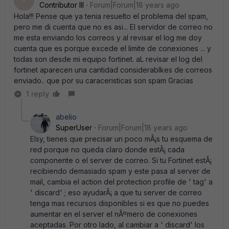
A
Contributor III
Forum|Forum|18 years ago
Hola!!! Pense que ya tenia resuelto el problema del spam,
pero me di cuenta que no es asi... El servidor de correo no
me esta enviando los correos y al revisar el log me doy
cuenta que es porque excede el limite de conexiones ... y
todas son desde mi equipo fortinet. aL revisar el log del
fortinet aparecen una cantidad considerablkes de correos
enviado.. que por su caraceristicas son spam Gracias
1 reply
abelio
SuperUser
Forum|Forum|18 years ago
Elsy, tienes que precisar un poco mÃ¡s tu esquema de
red porque no queda claro donde estÃ¡ cada
componente o el server de correo. Si tu Fortinet estÃ¡
recibiendo demasiado spam y este pasa al server de
mail, cambia el action del protection profile de ' tag' a
' discard' ; eso ayudarÃ¡ a que tu server de correo
tenga mas recursos disponibles si es que no puedes
aumentar en el server el nÃºmero de conexiones
aceptadas. Por otro lado, al cambiar a ' discard' los