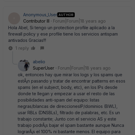
Anonymous_User
AUTHOR
A
Contributor III
Forum|Forum|18 years ago
Hola Abel, Si tengo un protection profile aplicado a la
firewall policy y ese profile tiene los servicios antispam
antivados Gracias!!!
1 reply
abelio
SuperUser
Forum|Forum|18 years ago
ok, entonces hay que mirar los logs y los spams que
estÃ¡n pasando y tratar de encontrar patterns en esos
spams (en el subject, body, etc), en los IPs desde
donde te llegan y empezar a usar el resto de las
posibilidades anti-spam del equipo: listas
negras/blancas de direccionesIP/dominios (BWL),
usar RBLs (DNSBLs), filtrado de palabras, etc. Es un
trabajo constante; Junto con el servicio AS y este
trabajo podrÃ¡s bajar el spam bastante aunque Nunca
lograrÃ¡s el 100% ni bastante menos. El equipo para