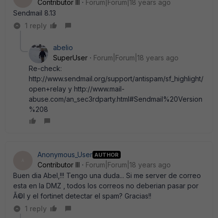
Contributor III
Forum|Forum|18 years ago
Sendmail 8.13
1 reply
abelio
SuperUser
Forum|Forum|18 years ago
Re-check:
http://www.sendmail.org/support/antispam/sf_highlight/
open+relay y http://www.mail-
abuse.com/an_sec3rdparty.html#Sendmail%20Version
%208
Anonymous_User
AUTHOR
A
Contributor III
Forum|Forum|18 years ago
Buen dia Abel,!!! Tengo una duda... Si me server de correo
esta en la DMZ , todos los correos no deberian pasar por
Ã©l y el fortinet detectar el spam? Gracias!!
1 reply