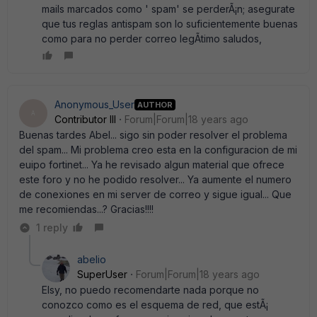
mails marcados como ' spam' se perderÃ¡n; asegurate
que tus reglas antispam son lo suficientemente buenas
como para no perder correo legÃ­timo saludos,
Anonymous_User
AUTHOR
A
Contributor III
Forum|Forum|18 years ago
Buenas tardes Abel... sigo sin poder resolver el problema
del spam... Mi problema creo esta en la configuracion de mi
euipo fortinet... Ya he revisado algun material que ofrece
este foro y no he podido resolver... Ya aumente el numero
de conexiones en mi server de correo y sigue igual... Que
me recomiendas...? Gracias!!!!
1 reply
abelio
SuperUser
Forum|Forum|18 years ago
Elsy, no puedo recomendarte nada porque no
conozco como es el esquema de red, que estÃ¡