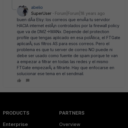
abelio
SuperUser
Forum|Forum|18 years ago
buen dÃ­a Elsy: los correos que envÃ­a tu servidor
HACIA internet estÃ¡n controlados por la firewall policy
que va de DMZ->WANx. Depende del protection
profile que tengas aplicado en esa polÃ­tica, el FTGate
aplicarÃ¡ sus filtros AS para esos correos. Pero el
problema es que tu server de correo NO puede ni
debe ser usado como fuente de spam porque te van
a empezar a filtrar en todas las redes y el mismo
FTGate empezarÃ¡ a filtrarte. Hay que enfocarse en
solucionar ese tema en el sendmail.
PRODUCTS
PARTNERS
Enterprise
Overview