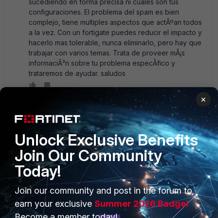
sucediendo en forma precisa ni cuales son tus
configuraciones. El problema del spam es bien
complejo, tiene multiples aspectos que actÃºan todos
a la vez. Con un fortigate puedes reducir el impacto y
hacerlo mas tolerable, nunca eliminarlo, pero hay que
trabajar con varios temas. Trata de proveer mÃ¡s
informaciÃ³n sobre tu problema especÃ­fico y
trataremos de ayudar. saludos
×
Anonymous_User
AUTHOR
A
Contributor III
Forum|Forum|18 years ago
Unlock Exclusive Benefits
Buen dia Abel, La red esta configurada de la siguiente
manera para un fortinet 200A:: Una Interfaz para la DMZ1 alli
Join Our Community
tengo el servidor de correo, servidor web, servidor dns..
Today!
En la DMZ2 hay una subred donde solo hay clientes...
Luego esta la Interna que tambien esta configurada para
Join our community and post in the forum to
una subred de clientes. Finalmnente tengo conexion
redundante a internet a traves de la wan1 y wan2. El
earn your exclusive
Summer 2026 Badge!
problema principal es que mi servidor de correoo esta
Become a member today!