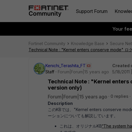
Support Forum
Knowle
Your fe
Fortinet Community
Knowledge Base
Secure Ne
Technical Note : "Kernel enters conserve mo
Kenichi_Terashita_FT
Created 
Staff
Forum|Forum|15 years ago
5/18/2011 
Technical Note : "Kernel e
version only)
Forum|Forum|15 years ago
0 replies
Description
このKBでは、"Kernel enters conse
ーションについても解説しています。
これは、オリジナルKB
“The system ha