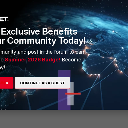
下げる
Exclusive Benefits
ur Community Today!
 500
500
munity and post in the forum to earn
ve
Summer 2026 Badge!
Become a
y!
STER
CONTINUE AS A GUEST
量を下げる設定を行った後は、不要なメモリ使用領域を確実にクリアする