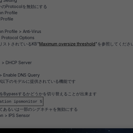
g Setting
のProtocolを無効にする
n Profile
Profile
 Profile > Anti-Virus
 Protocol Options
esにリストされているKB"
Maximum oversize threshold
"を参照してくださ
 > DHCP Server
 > Enable DNS Query
Gate-100以下のモデルに提供されている機能です
理をBypassするかどうかを切り替えることが出来ます
ation ipsmonitor 5
よって、全てあるいは一部のシグネチャを無効にする
on > IPS Sensor