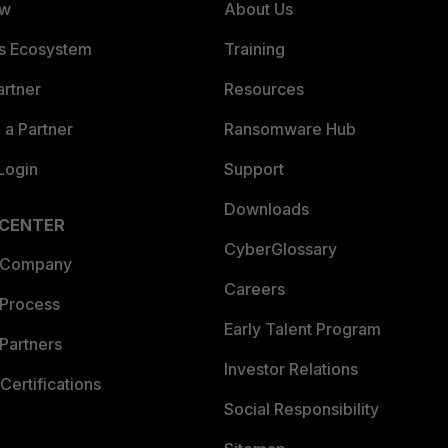
ew
About Us
es Ecosystem
Training
artner
Resources
a Partner
Ransomware Hub
Login
Support
Downloads
 CENTER
CyberGlossary
 Company
Careers
 Process
Early Talent Program
Partners
Investor Relations
Certifications
Social Responsibility