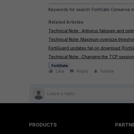
Keywords for search: FortiGate Conserve 
Related Articles
Technical Note : Antivirus failopen and op
Technical Note: Maximum oversize thresho
FortiGuard updates fail on download (Forti
Technical Note : Changing the TCP session 
FortiGate
Like
Reply
Follow
PRODUCTS
PARTN