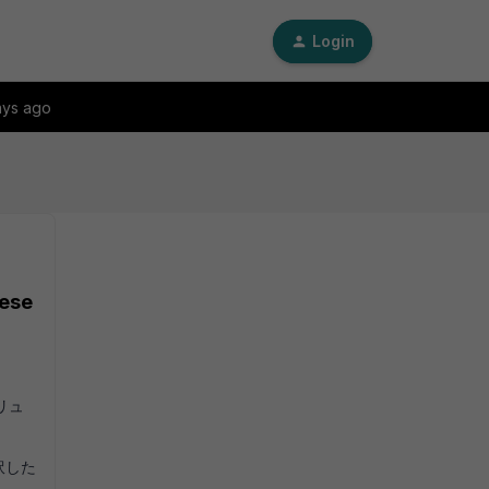
Login
ays ago
ese
ソリュ
訳した