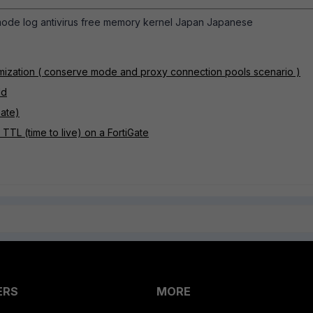
mode log antivirus free memory kernel Japan Japanese
timization ( conserve mode and proxy connection pools scenario )
ld
Gate)
TTL (time to live) on a FortiGate
ERS
MORE