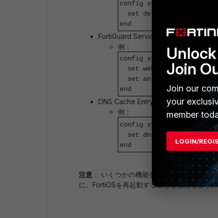
config system session-ttl
set default 300
end
FortiGuard ServiceのCache TTLを
例：
Unlock 
config system fortiguard
Join O
set webfilter-cache-ttl
set antispam-cache-ttl 
Join our com
end
your exclusi
DNS Cache Entryを下げる
例：
member toda
config system dns
set dns-cache-limit 300
LOGIN/REGI
end
注意
： いくつかの機能を無効にしたり許容
に、FortiOSを再起動することを推奨します。