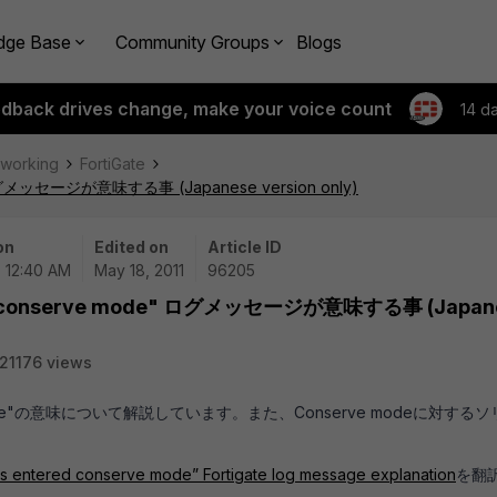
dge Base
Community Groups
Blogs
edback drives change, make your voice count
14 d
tworking
FortiGate
de" ログメッセージが意味する事 (Japanese version only)
on
Edited on
Article ID
| 12:40 AM
May 18, 2011
96205
nters conserve mode" ログメッセージが意味する事 (Japan
21176 views
rve mode"の意味について解説しています。また、Conserve modeに対する
s entered conserve mode” Fortigate log message explanation
を翻