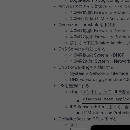
Log&Report > Log Config > Lo
Antivirusのスキャン対象から、いくつか
4.0MR1以前: Firewall > Protectio
4.0MR2以降: UTM > Antivirus > 
Oversized Thresholdを下げる
4.0MR1以前: Firewall > Protection
4.0MR2以降: Firewall > Policy >
詳しくは下記Related Articl
DNS Serverを無効にする
4.0MR1以前: System > DHCP
4.0MR2以降: System > Network
DNS Forwardingを無効にする
System > Network > Interface
DNS ForwardingはForti
IPSを無効にする
diagコマンドによって、IPS処
diagnose test applic
IPS SensorのFilterに
UTM > Intrusion Protecti
DefaultのSession TTLを下げる
例：