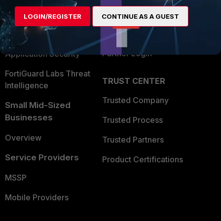
Find a Partner
User and Device Security
LOGIN/REGISTER
CONTINUE AS A GUEST
Become a Partner
Security Operations
Partner Login
Application Security
FortiGuard Labs Threat
TRUST CENTER
Intelligence
Trusted Company
Small Mid-Sized
Businesses
Trusted Process
Overview
Trusted Partners
Service Providers
Product Certifications
MSSP
Mobile Providers