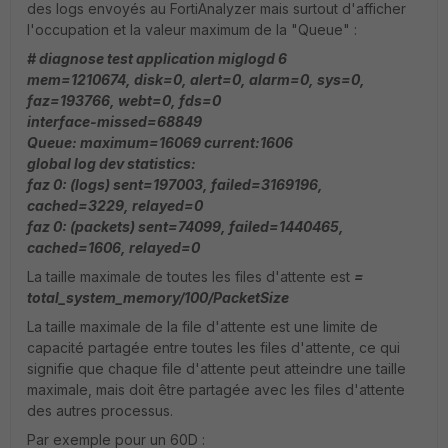
des logs envoyés au FortiAnalyzer mais surtout d'afficher
l'occupation et la valeur maximum de la "Queue" :
# diagnose test application miglogd 6
mem=1210674, disk=0, alert=0, alarm=0, sys=0,
faz=193766, webt=0, fds=0
interface-missed=68849
Queue: maximum=16069 current:1606
global log dev statistics:
faz 0: (logs) sent=197003, failed=3169196,
cached=3229, relayed=0
faz 0: (packets) sent=74099, failed=1440465,
cached=1606, relayed=0
La taille maximale de toutes les files d'attente est
=
total_system_memory/100/PacketSize
La taille maximale de la file d'attente est une limite de
capacité partagée entre toutes les files d'attente, ce qui
signifie que chaque file d'attente peut atteindre une taille
maximale, mais doit être partagée avec les files d'attente
des autres processus.
Par exemple pour un 60D :