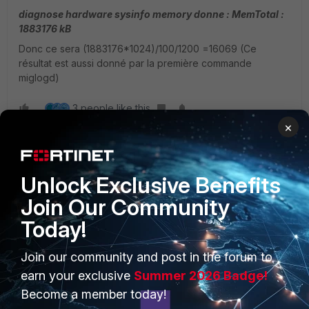
diagnose hardware sysinfo memory donne : MemTotal :
1883176 kB
Donc ce sera (1883176*1024)/100/1200 =16069 (Ce
résultat est aussi donné par la première commande
miglogd)
3 people like this
×
Unlock Exclusive Benefits
Join Our Community
Today!
PRODUCTS
PARTNERS
Join our community and post in the forum to
Enterprise
Overview
earn your exclusive
Summer 2026 Badge!
Become a member today!
Alliances Ecosystem
Secure Networking